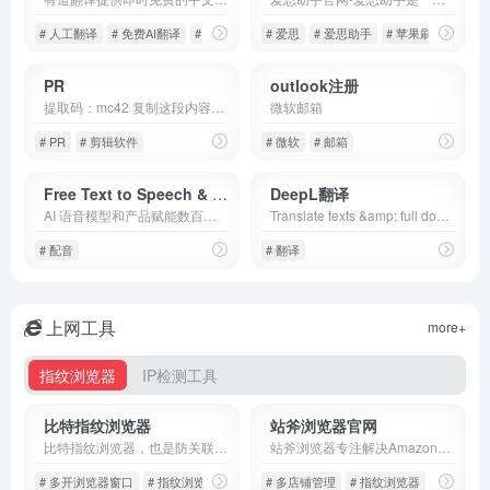
# 人工翻译
# 免费AI翻译
# 在线即时翻译
# 爱思
# 爱思助手
# 苹果刷机
PR
outlook注册
提取码：mc42 复制这段内容后打开迅雷 知名又强大的剪辑软件
微软邮箱
# PR
# 剪辑软件
# 微软
# 邮箱
Free Text to Speech & AI Voice Generator
DeepL翻译
AI 语音模型和产品赋能数百万开发者、创作者和企业。从低延迟对话代理到领先的 AI 语音生成器，适用于配音和有声读物。
Translate texts &amp; full document files instantly. Accurate translations for individuals and Teams. Millions translate with DeepL every day.
# 配音
# 翻译
上网工具
more+
指纹浏览器
IP检测工具
比特指纹浏览器
站斧浏览器官网
比特指纹浏览器，也是防关联指纹浏览器、跨境电商浏览器，能多开浏览器窗口、多登账号，防关联和防封号，跨境账号的安全管理专家，轻松管理您的跨境大生意，真正做到防关联封号的超级浏览器、跨境电商指纹浏览器！
站斧浏览器专注解决Amazon、Wish、eBay、Shopee、Lazada等跨境电商账号安全管理问题。为电商卖家提供专业的店铺安全提速运营方案，支持定制化提供服务,利用专业技术团队让跨境更安全高效。
# 多开浏览器窗口
# 指纹浏览器
# 多店铺管理
# 指纹浏览器