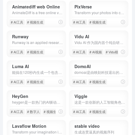
Animatediff web Online
PixVerse
AnimateDiff is a free online video maker that brings motion to AI-generated visuals. Create animations from text prompts or animate existing images with natural movements learned from real videos. This plug-and-play framework adds video capabilities to diffusion models like Stable Diffusion without retraining. Explore the future of AI content creation with AnimateDiff&#x27;s text-to-video and image-to-video generation tools.
Transform your photos into captivating AI videos with PixVerse's powerful AI model. Create viral content with trending effects like AI Kiss, Hug, Muscle &amp; more for all social platforms.
# AI工具
# 视频生成
# AI工具
# 视频生成
Runway
Vidu AI
Runway is an applied research company shaping the next era of art, entertainment and human creativity.
Vidu AI 作为国内首个纯自研的AI视频生成模型，专注于将文字和图像转化为高质量的动态视频的同时，保持主体一致性。需3步即可生成创意视频，带您开启人工智能视频创作之旅。
# AI工具
# 视频生成
# AI工具
# AI视频
# Vidu模型
Luma AI
DomoAI
能搞在120秒内生成一个包含120帧的高质量视频
domoai是由映刻科技退出的一款将照片和视频动漫化的AI工具
# AI工具
# 视频生成
# AI工具
# 视频生成
HeyGen
Viggle
heygen是一款热门的AI驱动数字人视频创作平台
这是一款创新的人工智能角色动态视频生成工具
# AI工具
# 数字人
# 视频生成
# AI工具
# 视频生成
Lavaflow Motion
stable video
Transform your imagination into captivating videos and visuals.
生成连贯逼真的视频序列