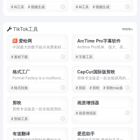
# AI工具
# 视频生成
# AI工具
# 视频生成
TikTok工具
more+
爱给网
ArcTime Pro字幕软件
荐
中国最大的数字娱乐免费素材下载网站,免费提供免费的音效配乐|3D模型|视频|游戏素材资源下载。
Arctime Pro简单、强大、高效的跨平台字幕制作软件官网。提供精准的音频波形图，可以快速准确的创建和编辑时间轴。AI语音识别、AI自动打轴可大大降低工作量，机器翻译可以快速进行语言转换。AI语音合成可快速为视频添加配音，开启新一代视频创作方式。支持导出多种字幕格式、导出到全系列剪辑软件、高质量视频压制。
# 素材下载
# 字幕工具
格式工厂
CapCut国际版剪映
Format Factory is a multifunctional media processing tools.Provides functions below:All video file type to MP4/3GP/MPG/AVI/WMV/FLV/SWF. All image file type to JPG/BMP/PNG/TIF/ICO/GIF/TGA
剪映专业版是一款全能易用的桌面端剪辑软件，让创作更简单。剪映官网为您提供剪映专业版免费下载服务，专业版包括Windows端与Mac端，快来体验吧！
# 格式转换
# 剪影
# 剪映
# 剪映mac版
剪映
画质增强器
剪映专业版是一款全能易用的桌面端剪辑软件，让创作更简单。剪映官网为您提供剪映专业版免费下载服务，专业版包括Windows端与Mac端，快来体验吧！
# 画质增强器
# 剪辑工具
有道翻译
爱思助手
有道翻译提供即时免费的中文、英语、日语、韩语、法语、德语、俄语、西班牙语、葡萄牙语、越南语、印尼语、意大利语、荷兰语、泰语全文翻译、网页翻译、文档翻译、PDF翻译、DOC翻译、PPT翻译、人工翻译、同传等服务。
爱思助手官网-爱思助手是一款专业的苹果刷机助手、苹果越狱助手，同时配有爱思助手PC端、爱思助手mac版、爱思助手移动端、爱思加强版。专为苹果用户提供百万iPhone、iPad软件、游戏、铃声、壁纸资源安全快速免费下载。