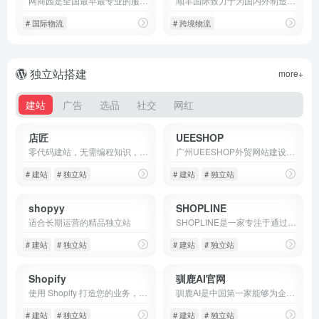
网商园是全国最早最专业的服装服饰类货源分销平台，提供 键上传、一件代发、15天可退等-系列服务，真正的零风险创业，找货源上网商园。
顺丰国际致力于为国内外制造企业、贸易企业、跨境电商、以及消费者，提供便捷可靠的国际快递、物流及供应链解决方案
# 国际物流
# 跨境物流
独立站搭建
more+
建站
广告
选品
社交
网红
店匠
UEESHOP
零代码建站，无需编程知识，轻松开启跨境电商业务：从获客引流，促销转化，到会员运营管理，全都为你准备好。特别支持从Shopify等平台一键迁移，让您的店铺无缝过渡。
广州UEESHOP外贸网站建设公司成立于2007年,有18年的外贸建站经验,自主研发跨境电商外贸自建站平台-UEESHOP,至今已服务41250+外贸人,外贸网站建设服务请联系网站客服.
# 建站
# 独立站
# 建站
# 独立站
shopyy
SHOPLINE
适合长期运营的精品独立站
SHOPLINE是一家专注于通过独立站助力跨境电商品牌出海的企业级技术服务公司，为中国跨境电商独立站卖家品牌出海提供一站式零编程的外贸建站平台,助力快速开启海外独立站;跨境电商独立建站,全面覆盖店铺启动,管理以及商务扩展全流程。
# 建站
# 独立站
# 建站
# 独立站
Shopify
驯鹿AI官网
使用 Shopify 打造您的业务，从线上到线下全方位开展销售。
驯鹿AI是中国第一家能够为企业提供100%全机器人替代线上销售与客服解决方案的AI Agent公司。作为一个以通用大语言模型（LLM）为基础的AI应用层企业，驯鹿AI致力于通过高度定制化的AI解决方案，为不同行业的企业提供线上销售与客服的AI服务。
# 建站
# 独立站
# 建站
# 独立站