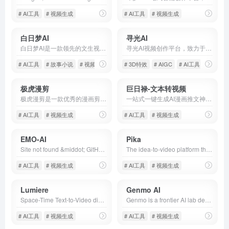
# AI工具
# 视频生成
# AI工具
# 视频生成
白日梦AI
寻光AI
白日梦AI是一款领先的文生视频类AIGC创作平台，专注于AI视频内容生成，提供AI生成视频教程、AI文生视频、AI动态画面、AI形象生成、人物/场景一致性等创作技巧及成功案例，助您快速上手并打造专业级视频内容。
寻光AI视频创作平台，致力于打造由一流技术驱动，紧贴用户需求及应用场景的AI视觉化解决方案，提供3D特效、角色控制、精准编辑、多屏转换、画质增强等一站式视觉解决方案，赋能B端垂类行业及内容创作者，打造与各行业结合的AI视频创作工作流。针对不同行业和创作需求，提供定制化的解决方案，最大化释放每位从业者的想象力及创作潜能，让视频剪辑更加简单高效！
# AI工具
# 故事小说
# 视频生成
# 3D特效
# AIGC
# AI工具
极虎漫剪
巨日禄-文本转视频
极虎漫剪是一款优秀的漫画剪辑、小说推文生成工具,是一款集成AI创作能力和SD绘图能力的小说推文创作提效工具，使用者通过极虎漫剪可以快速、方便、简洁、高效的制作视频、图片等形式的小说推文工具
一站式一键生成AI漫画推文神器，免费体验，免费小说推文授权平台；AI绘画文生图、AI视频文生视频、文本转视频、AI漫画创作平台；自媒体、漫剪、小说漫画推文工具教程
# AI工具
# 视频生成
# AI工具
# 视频生成
EMO-AI
Pika
Site not found &middot; GitHub Pages
The idea-to-video platform that sets your creativity in motion.
# AI工具
# 视频生成
# AI工具
# 视频生成
Lumiere
Genmo AI
Space-Time Text-to-Video diffusion model by Google Research.
Genmo is a frontier AI lab developing the best open video generation models. Create any video, possible or impossible, using Mochi 1.
# AI工具
# 视频生成
# AI工具
# 视频生成