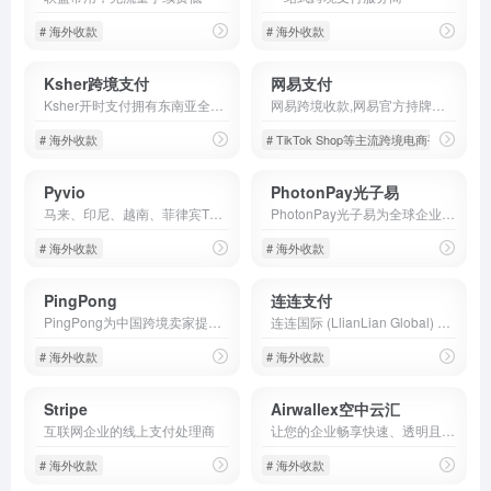
# 海外收款
# 海外收款
Ksher跨境支付
网易支付
Ksher开时支付拥有东南亚全牌照资质,东南亚跨境收款平台,支持多币种多站点,极速收款秒级到账,真正0汇损,Ksher专为从事东南亚跨境贸易电商企业及东南亚本土店提供跨境收款平台服务,专业安全高效的解决东南亚跨境收款需求!
网易跨境收款,网易官方持牌全球跨境收款平台,支持多币种多站点，极速收款秒级到账，真正0汇损。Amazon等多平台一键开店绿色通道，专业安全高效解决您的跨境收付需求。
# 海外收款
# TikTok Shop等主流跨境电商平台
Pyvio
PhotonPay光子易
马来、印尼、越南、菲律宾TKShop回款与结汇，TK达人号、佣金回款
PhotonPay光子易为全球企业提供安全高效的数字化支付解决方案，包括全球账户、全球发卡、全球收单、全球分发、汇兑管理和嵌入式金融等。
# 海外收款
# 海外收款
PingPong
连连支付
PingPong为中国跨境卖家提供更快、更便捷、更安全的跨境收款服务，围绕跨境商户和中小企业出海的综合需求，PingPong目前已建立了跨境收款、外贸B2B收付款、全球收单、全球分发、供应链融资、汇率管理、出口退税、VAT税务缴纳、SAAS企业服务等多元化的产品体系，产品服务覆盖全流程。
连连国际 (LlianLian Global) 是专业的全球收款支付平台。支持亚马逊Amazon、SHEIN、速卖通AliExpress、虾皮Shopee、TIKTOK Shop、美客多、Temu、Lazada、Shopify等跨境电商平台、独立站收款和外贸收款，支持使用130+币种，0汇损，为出口跨境企业提供便捷安全的收款服务。
# 海外收款
# 海外收款
Stripe
Airwallex空中云汇
互联网企业的线上支付处理商
让您的企业畅享快速、透明且经济高效的多币种全球支付。注册账户。
# 海外收款
# 海外收款