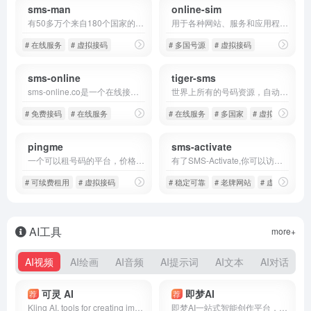
sms-man
online-sim
有50多万个来自180个国家的手机号码同事在线可以找到。
用于各种网站、服务和应用程序的私人注册，90多个国家和百万多个号码短期和长期出租，只有 您可以使用购买的号码
# 在线服务
# 虚拟接码
# 多国号源
# 虚拟接码
sms-online
tiger-sms
sms-online.co是一个在线接收短信的免费服务，无需注册或拥有手机，可以使用该服务接收来自facebook、telegram、微信、VK
世界上所有的号码资源，自动、快捷注册你想要的项目，每天超过10万个新号在线
# 免费接码
# 在线服务
# 在线服务
# 多国家
# 虚拟接码
pingme
sms-activate
一个可以租号码的平台，价格稍贵
有了SMS-Activate,你可以访问多钟短信虚拟号码，无需使用实体SIM卡即可接受短信验证。我们的平台提供多样化地域选择，让你简单绕过地区的限制，将你的业务拓展到180多个国家。
# 可续费租用
# 虚拟接码
# 稳定可靠
# 老牌网站
# 虚拟接码
AI工具
more+
AI视频
AI绘画
AI音频
AI提示词
AI文本
AI对话
可灵 AI
即梦AI
荐
荐
Kling AI, tools for creating imaginative images and videos, based on state-of-art generative AI methods.
即梦AI一站式智能创作平台，即刻造梦。提供AI绘画和AIGC视频创作体验，拥有激发无限创作灵感的社区。让即梦AI开启您的智能创作之旅，探索梦境实现的无限可能！