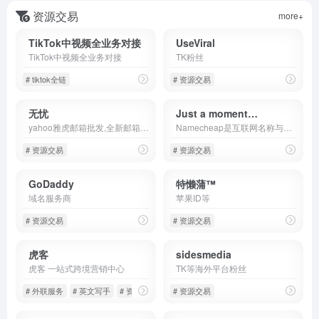
资源交易
more+
TikTok中视频全业务对接
UseViral
TikTok中视频全业务对接
TK粉丝
# tiktok全链
# 资源交易
无忧
Just a moment…
yahoo雅虎邮箱批发,全新邮箱批发,邮箱出售,邮箱帐号,群发邮箱,邮箱供应商,gmail谷歌邮箱,mail邮箱,24小时自动发货平台
Namecheap是互联网名称与数字地址分配机构认可的-家域名注册商 ，提供域名注册和网络托管服务。
# 资源交易
# 资源交易
GoDaddy
特懒蒲™
域名服务商
苹果ID等
# 资源交易
# 资源交易
虎客
sidesmedia
虎客 一站式跨境营销中心
TK等海外平台粉丝
# 外联服务
# 英文写手
# 资源买卖
# 资源交易