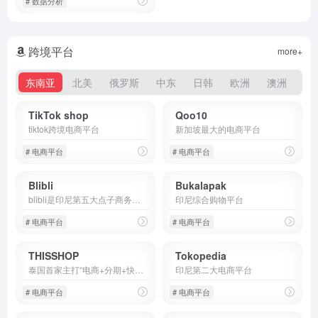
# 数据分析
跨境平台
more+
东南亚
北美
俄罗斯
中东
日韩
欧洲
澳洲
土
TikTok shop
Qoo10
tiktok跨境电商平台
新加坡最大的电商平台
# 电商平台
# 电商平台
Blibli
Bukalapak
blibli是印尼第五大点子商务平台之一
印尼综合购物平台
# 电商平台
# 电商平台
THISSHOP
Tokopedia
泰国首家主打“电商+分期+快递仓储+智能快递柜"B2C电商平台，也是泰国增长最快的电商平台之一。
印尼第二大电商平台
# 电商平台
# 电商平台