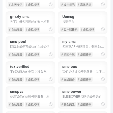
# 北美专供
# 虚拟接码
# 虚拟接码
# 高效快速
grizzly-sms
Uomsg
为了注册各种网站的账户想要购买虚拟号码吗？
接码平台
# 在线服务
# 虚拟接码
# 客户端接码
# 虚拟接码
sms-pool
my-sms
网络上最便宜最快的在线短信验证码
多国家API号码租赁，美国&amp;加拿大&amp;英国&amp;东帝汶&amp;阿塞拜疆
# 在线服务
# 虚拟接码
# 多国号源
# 虚拟接码
textverified
sms-bus
不想透露您的电话？没关系，使用我们
我们提供虚拟号码服务，以便在线接收短信验证码，我们的服务任何时候都在。
# 在线服务
# 虚拟接码
# 在线服务
# 虚拟接码
smspva
sms-bower
使用我们的临时号码服务，您将获得市场上成功率最高的计费号码
SMSBOWER接码是最便捷的创建流行平台的账户
# 在线服务
# 虚拟号码
# 安全高效
# 虚拟接码