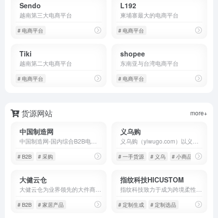
Sendo
L192
越南第三大电商平台
柬埔寨最大的电商平台
# 电商平台
# 电商平台
Tiki
shopee
越南第二大电商平台
东南亚与台湾电商平台
# 电商平台
# 电商平台
货源网站
more+
中国制造网
义乌购
中国制造网-国内综合B2B电子商务平台，覆盖全行业品类：工业品、原材料、家居百货和商务服务等。为供应商提供免费搭建企业展厅、免费发布产品、移动营销及深度推广服务，帮助供应商获取商机。为采购商提供采购寻源、采供协同、采购管理、在线交易、供应链金融等服务，帮助企业提升采购效率、降低采购成本。
义乌购（yiwugo.com）以义乌市场为核心,覆盖全国小商品产业带优质供应商,一手货源,品质商品更低价;品类丰富,在线商品达500万,涉及玩具,饰品,工艺品,日用百货等26个大类;线上线下对应,交易有保障,小商品,就上义乌购.
# B2B
# 采购
# 一手货源
# 义乌
# 小商品
大健云仓
指纹科技HICUSTOM
大健云仓为业界领先的大件商品B2B交易平台，致力于通过数字贸易的形式改造外贸行业，打造全球家居流通骨干网
指纹科技致力于成为跨境柔性供应链领域的领导者，指纹定制旗下拥有HICUSTOM柔性供应链托管服务平台，专注为卖家提供一站式供应链解决方案：涵盖选品、设计、生产、物流、售后等环节，助力卖家低成本实现一件起订、一天上新、48小时发货的小单快反模式，降低运营难度。
# B2B
# 家居产品
# 定制生成
# 定制选品