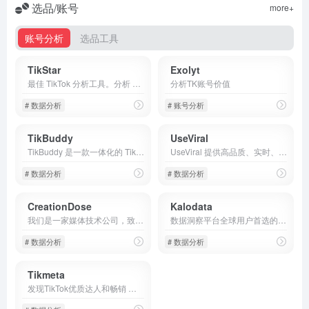
选品/账号
more+
账号分析
选品工具
TikStar
Exolyt
最佳 TikTok 分析工具。分析 TikTok 店铺、产品、视频、网红、话题标签和音乐。免费 TikTok 分析工具，助您优化 TikTok 策略
分析TK账号价值
# 数据分析
# 账号分析
TikBuddy
UseViral
TikBuddy 是一款一体化的 TikTok 分析工具包，可帮助创作者和品牌找到最佳内容，追踪目标 TikTok创作者和 TikTok 视频，并比较目标创作者以获取完整的统计数据。注册免费试用，全面了解您的TikTok 运营，并将您的 TikTok 提升到新的水平,
UseViral 提供高品质、实时、即时的配送服务，这是我们的保证!我们的价格与品质相符，绝对不会让您失望。
# 数据分析
# 数据分析
CreationDose
Kalodata
我们是一家媒体技术公司，致力于构建解决方案和技术，帮助品牌在新媒体中进行沟通，并使创作者能够将其内容和受众货币化
数据洞察平台全球用户首选的TikTok电商
# 数据分析
# 数据分析
Tikmeta
发现TikTok优质达人和畅销 商品甄选TikTok全球数千万 优质达人，洞察流行趋势 挖掘爆款商品，全力协助你 变现成功。