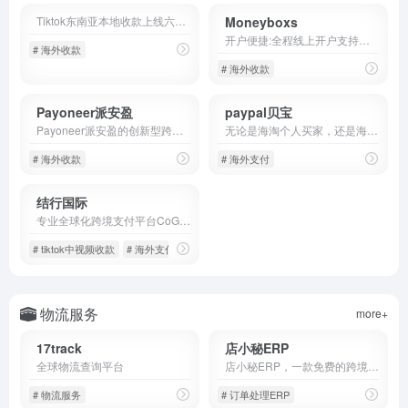
Tiktok东南亚本地收款上线六大站点直收!
Moneyboxs
开户便捷:全程线上开户支持全球paypal和美国strip收款美金付款
# 海外收款
# 海外收款
Payoneer派安盈
paypal贝宝
Payoneer派安盈的创新型跨境支付解决方案专为全球创业者、跨境商务企业及专业人士设计，让您无论身在何处，都能如同人在当地一般轻松收，随心付，安心盈，加油赚。
无论是海淘个人买家，还是海外交易的跨境商家，全球支付平台PayPal为你带来快捷、安全的收付款解决方案。更多PayPal放心海外购，全程外贸交易保护，尽在 PayPal中国官网！
# 海外收款
# 海外支付
结行国际
专业全球化跨境支付平台CoGoLinks结行国际，为出海企业提供跨境电商平台、海外独立站及B2B外贸收款服务，一站式帮助跨境卖家在亚马逊、Temu、TikTokshop、美客多、etsy、wayfair开店，同时提供企业融资、全球开店、出口退税等增值服务，超低汇率、0汇损、全场景支付，定制化帮助跨境卖家解决收款付汇问题。
# tiktok中视频收款
# 海外支付
物流服务
more+
17track
店小秘ERP
全球物流查询平台
店小秘ERP，一款免费的跨境电商ERP，超130万跨境卖家共同选择的跨境电商ERP，店小秘全面对接速卖通、Shopee（虾皮）、Lazada、Amazon、Wish、eBay、Tik Tok、Shopify、Temu、SHEIN、Joom、TikTok等60+主流电商平台，为跨境电商卖家提供数据采集搬家、产品刊登、客服管理、订单处理、采购管理、物流追踪、仓储管理、数据财务等全流程跨境电商解决方案
# 物流服务
# 订单处理ERP