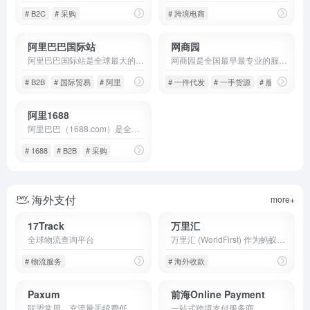
# B2C
# 采购
# 跨境电商
阿里巴巴国际站
网商园
阿里巴巴国际站是全球最大的外贸B2B平台，主要是帮助中小企业拓展国际贸易的出口营销推广服务，通过向海外买家展示、推广供应商的企业和产品，这进而获得贸易商机和订单，是出口企业拓展国际贸易的首选网络平台之一
网商园是全国最早最专业的服装服饰类货源分销平台，提供 键上传、一件代发、15天可退等 系列服务，真正的零风险创业，找货源上网商灵。
# B2B
# 国际贸易
# 阿里
# 一件代发
# 一手货源
# 服饰
阿里1688
阿里巴巴（1688.com）是全球企业间（B2B）电子商务的著名品牌，为数千万网商提供海量商机信息和便捷安全的在线交易市场，也是商人们以商会友、真实互动的社区平台。目前1688.com已覆盖原材料、工业品、服装服饰、家居百货、小商品等12个行业大类，提供从原料--生产--加工--现货等一系列的供应产品和服务
# 1688
# B2B
# 采购
海外支付
more+
17Track
万里汇
全球物流查询平台
万里汇 (WorldFirst) 作为蚂蚁国际旗下品牌，是一个专业的跨境支付、跨境收款、跨境电商收付、全球收款付款平台。支持亚马逊Amazon、Paypal、速卖通AliExpress、Lazada、Shopify等跨境电商、独立站和外贸收款，拥有 20 年跨境支付经验，安全可靠。
# 物流服务
# 海外收款
Paxum
前海Online Payment
联盟常用，充流量手续费低
一站式跨境支付服务商