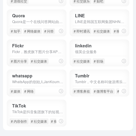
# 游戏社交
# 社交娱乐
# 贴吧
Quora
LINE
Quora是一个在线问答网站由Facebook前雇员查理·切沃(Ccharie cheever)和亚当安捷罗(Adam D'Angelo)于2009年6月创办。Quora集合许多问题和答案，容许用
LINE是韩国互联网集团NHN的日本子公司NHNJapan推出的一款即时通讯软件，在日韩和东南亚市场广受好评。2011年6月正式推向市场，全球注册用户超过4亿，在日本和中国台湾最常用的聊天软件是LN
# 知乎
# 网络媒体
# 问答
# 即时通讯
# 社交媒体
# 聊天
Flickr
linkedin
Fickr，雅虎旗下图片分享APP，于2004年2月由Ludicor公司创建的-个Web服务套件和在线社区(Flickr前身)，雅虎于2005年收购Flick「。Flickr提供全面的、一流的、高效的
领英企业服务
# 图片分享
# 社交媒体
# 社交媒体
# 职场
whatsapp
Tumblr
WhatsApp的创始人JanKoum出生于鸟克兰，他发现除了昂贵的通话之外没别的便捷方式跟别国的人联系。于是利用聊天平台打造了这款APP。现在，WhatsApp仍是全球范围内使用最多的家人联系方式
Tumblr，中文名称叫做汤博乐或烫不热，成立于2007年，是全球最大的微博客平台和社交网站之一，也是轻博客网站的鼻祖。Tumblr是介于传统博客和微博之间的全新媒体形态，既注重表达，又注重社交
# 媒体
# 网络
# 博客鼻祖
# 微博客平台
# 社交媒体
TikTok
TikTok是抖音集团旗下的短视频社交平台。全球总部位于洛杉矶和新加坡，办公地点包括纽约、伦敦、都柏林、巴黎、柏林、迪拜、雅加达、首尔和东京 [88]。用户直接通过手机捕捉、呈现 创意及重要时刻
# 内容创作
# 社交媒体
# 视频平台