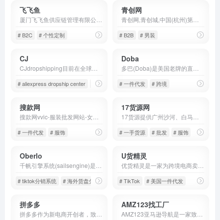
飞飞鱼
青创网
厦门飞飞鱼供应链管理有限公司是全球性的S2B2C柔性供应链赋能平台，具有零库存、低成本、快反应、高定制的优势，致力于为B端实现数据化和智能化服务，同时提供B端对C端的可视化服务。公司拥有大型工厂，可提
青创网,青创城,中国(杭州)第一男装批发中心,石狮服装货源总批发,支持一键上传,男装进货、男装货源一件代发,淘宝男装代理,是中小电商卖家男装进货批发的最佳平台.
# B2C
# 个性定制
# B2B
# 男装
CJ
Doba
CJdropshipping目前在全球范围内服务超过40万独立站卖家，与Shopify,Woocommerce, Shoplazza,Wix, eBay, Etsy, Shopee,Lazada
多巴(Doba)是美国老牌的直销一件代发平台，自2002年上线运营以来，一直致力于有效地连接供应商与售商，为跨境电商卖家提供优质真实海外仓现货商品一件代发服务。道巴(Doba)对接了
# aliexpress dropship center
# amazon dropshipping
# 一件代发
# 跨境
# CJ dropshipping
搜款网
17货源网
搜款网vvic-服装批发网站-女装批发女装网店一件代发货源
17货源提供广州沙河、白马、十三行、女人街等服装批发市场货源，包括女装、男装、 牛仔裤、女鞋等一手服装货源，一件起批并支持一件代发，是淘宝卖家微商开店拿货首选，采购进货批发找货源上17网。
# 一件代发
# 服饰
# 一手货源
# 批发
# 服饰
Oberlo
U货精灵
千帆引擎系统(sailsengine)是星原汇量跨境公司基于Tiktok生态而开发的兴趣电商联盟中台。集合六大数字系统，打通跨境供应链，支付，仓储物流，短视频，直播，小店多维数据，高效推动海内外ti
优货精灵是一家为跨境电商卖家提供优美国本土一件代发货盘的公司，通过优选本土货盘、辅助运营培训及链接行业从业者，帮助跨境电商卖家在美国TikTok等平台上更好地开展电商活动。
# tiktok分销系统
# 海外货盘分销
# TikTok
# 美国一件代发
拼多多
AMZ123找工厂
拼多多作为新电商开创者，致力于将娱乐社交的元素融入电商运营中，通过“社交+电商”的模式，让更多的用户带着乐趣分享实惠，享受全新的共享式购物体验。
AMZ123亚马逊导航是一家致力于服务中国跨境电商从业者的综合平台，以让跨境电商出海更便捷为使命，始终围绕卖家需求，为卖家提供实时的跨境资讯，实用的跨境干货、工具、数据和服务，打造一站式跨境流量入口。做跨境电商，就上AMZ123。