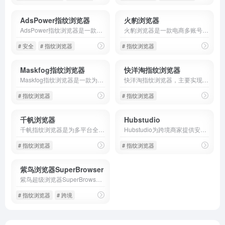
AdsPower指纹浏览器
火豹浏览器
AdsPower指纹浏览器是一款为跨境电商,广告投放,海外社媒营销等业务提供账号矩阵管理的防关联浏览器,模拟浏览器指纹实现一台电脑多开窗口,Ads指纹浏览器适用于多个平台如跨境电商亚马逊,FB,Google等,是可以实现浏览器多开和高效团队管理协作的超级浏览器。
火豹浏览器是一款电商多账号管理防关联的超级浏览器，适合多种跨境电商平台的多账号登录，自带全球顶级纯净IP设备，支持全球100+电商平台店铺管理，多开电商账号管理系统。Amazon、Wish、eBay、Shopee、Lazada等跨境电商账号安全管理、支持运营权限分配、安全提速等。火豹电商浏览器全网20元低价起！
# 安全
# 指纹浏览器
# 指纹浏览器
Maskfog指纹浏览器
快洋淘指纹浏览器
Maskfog指纹浏览器是一款为跨境业务提供多账号营销管理专用防关联指纹浏览器,自带纯净设备,环境免费,一站式解决店铺及海外营销多账号管理难题
快洋淘指纹浏览器，主要实现：多开浏览器窗口、多登账号，防止窗口间产生关联、防止封号，每个窗口可以模拟独立的电脑信息，模拟不同的IP地址，使得相互间完全环境独立、隔离，避免关联封号！
# 指纹浏览器
# 指纹浏览器
千帆浏览器
Hubstudio
千帆指纹浏览器是为多平台全面打造的企业级电商防关联指纹浏览器，提供浏览器指纹环境多开的超级浏览器,千帆免费指纹浏览器下载后可享多账号防关联防封号、RPA机器人、高效团队管理协作等功能,一站式解决多账号管理的烦恼
Hubstudio为跨境商家提供安全的指纹浏览器，最专业的跨平台多账户管理系统，超过20w用户的选择！
# 指纹浏览器
# 指纹浏览器
紫鸟浏览器SuperBrowser
紫鸟超级浏览器SuperBrowser专注解决TikTok Shop、亚马逊、沃尔玛、eBay、Shopee等跨境电商账号安全管理问题,为Amazon、Wish、eBay、独立站等跨境电商卖家提供专业安全的店铺管理方案,专业技术让店铺安全更简单。
# 指纹浏览器
# 跨境