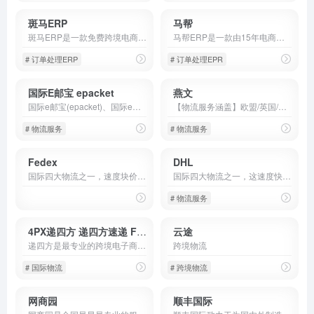
斑马ERP
马帮
斑马ERP是一款免费跨境电商ERP系统软件，深度对接亚马逊Amazon，日本乐天Rakuten，雅虎Yahoo，趣天Qoo10，Shopify，店匠Shoplazza，TikTok，Fordeal，Coupang，WooCommerce等跨境电商平台及独立站，致力于解决跨境电商卖家痛点，帮助跨境电商卖家更加灵活高效地处理跨境电商业务，帮助跨境卖家实现多平台多店铺高效运营。
马帮ERP是一款由15年电商经验的专业团队打造的跨境电商ERP软件，以SaaS切入，服务出口跨境电商卖家，帮卖家接入海外电商平台、优化产品选择、降低物流成本、扩展销售渠道。马帮ERP不仅为全球跨境电商卖家提供一站式的跨平台、多店铺管理服务，致力于打造高效的管理方法和整体解决方案。
# 订单处理ERP
# 订单处理EPR
国际E邮宝 epacket
燕文
国际e邮宝(epacket)、国际ems经济快递、E特快(e-EMS)中国邮政代理服务,提供在线国际e邮宝运费查询以及EUB、ETK、国际e邮宝查询、EMS跟踪服务。线上线下一件代发服务。
【物流服务涵盖】欧盟/英国/美国/加拿大/澳洲
# 物流服务
# 物流服务
Fedex
DHL
国际四大物流之一，速度块价格贵
国际四大物流之一，这速度快价格贵
# 物流服务
4PX递四方 递四方速递 For Perfect X
云途
递四方是最专业的跨境电子商务物流供应商，Ebay，PayPal全球合作伙伴，提供超值的国际快递、平邮挂号与海外仓储等服务；递四方速递的核心产品包括全球仓储订单履约服务-FB4，全球邮件直送服务-联邮通，4PX全球速递专线和GRS全球退货服务。
跨境物流
# 国际物流
# 跨境物流
网商园
顺丰国际