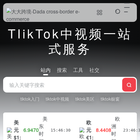
TIikTok中视频一站
式服务
站内
搜索
工具
社交
tiktok入门
tiktok中视频
tiktok美区
tiktok橱窗
美
欧
美
欧
东
洲
元
6.9472
元
8.4447
15:46:31
23:46:
时
时
$1:
€1: