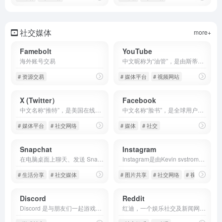
社交媒体
more+
Famebolt
YouTube
海外账号交易
中文昵称为“油管”，是由斯蒂芬·陈、查德:亨利以及卡林姆(前Paypal员工)在2005年共同创办，后于2006年11月被Google收购，成为世界上最大的视频网站，拥有超过20亿/月的登录用户，
# 资源交易
# 媒体平台
# 视频网站
X (Twitter）
Facebook
中文名称“推特”，是美国在线社交网络服务和短消息服务的网站，相当于国内的新浪微博。2006年7月15日，Twitter由杰克:多尔西推出并迅速风靡全球，新浪微博就是借鉴Twiter模式而创建。
中文名称“脸书”，是全球用户量最大的移动社交APP，但由于政策原因而无法进入中国大陆市场，导致国内腾讯一家独大,这并是什么好事。Facebook于2004年上线，名字来源于新学年开始
# 媒体平台
# 社交网络
# 媒体
# 社交
Snapchat
Instagram
在电脑桌面上聊天、发送 Snap、探索故事和试用特效镜头，或在手机上下载应用！了解如何在 Snapchat 上与好友联系，一起创作，随时随地都可以。
Instagram是由Kevin svstrom和Mike Krieger在2010年10月创建并推出，是一个提供在线照片共享、视频共享和社交网络服务的应用程序。Instagram程序一经推出，就迅速
# 生活分享
# 社交媒体
# 图片共享
# 社交网络
# 视频分享
Discord
Reddit
Discord 是与朋友们一起游戏、放松，甚至是打造全球社区的理想平台。您可以自由定制自己的一方天地，在其中聊天、游戏，与朋友共度美好时光
红迪，一个娱乐社交及新闻网站，类似天涯+贴吧