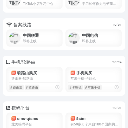
TikTok小店学习中心
学习如何作为电子商务企业和创建者提高销售额和品牌知名度
备案线路
more+
中国联通
中国电信
即将上线
即将上线
手机/软路由
more+
软路由购买
手机购买
荐
荐
路由器-软路由
苹果手机-卡贴机
# 路由器
# 软路由
# 卡贴机
# 苹果手机
接码平台
more+
sms-qisms
5sim
荐
荐
北美接码平台
有50多万个来自180个国家的手机号码同时在线可以找到许多国家/地区的用于注册账号的手机号码，包括英国，俄罗斯，瑞典，德国，法国，印度，印度尼西亚，马来西亚，柬埔寨，蒙古，加拿大，美国，泰国，荷兰