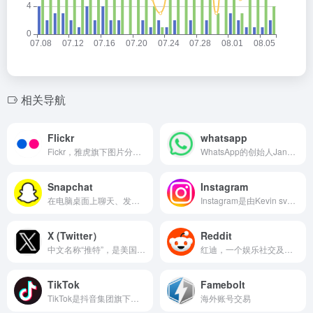
相关导航
Flickr
whatsapp
Fickr，雅虎旗下图片分享APP，于2004年2月由Ludicor公司创建的-个Web服务套件和在线社区(Flickr前身)，雅虎于2005年收购Flick「。Flickr提供全面的、一流的、高效的
WhatsApp的创始人JanKoum出生于鸟克兰，他发现除了昂贵的通话之外没别的便捷方式跟别国的人联系。于是利用聊天平台打造了这款APP。现在，WhatsApp仍是全球范围内使用最多的家人联系方式
Snapchat
Instagram
在电脑桌面上聊天、发送 Snap、探索故事和试用特效镜头，或在手机上下载应用！了解如何在 Snapchat 上与好友联系，一起创作，随时随地都可以。
Instagram是由Kevin svstrom和Mike Krieger在2010年10月创建并推出，是一个提供在线照片共享、视频共享和社交网络服务的应用程序。Instagram程序一经推出，就迅速
X (Twitter）
Reddit
中文名称“推特”，是美国在线社交网络服务和短消息服务的网站，相当于国内的新浪微博。2006年7月15日，Twitter由杰克:多尔西推出并迅速风靡全球，新浪微博就是借鉴Twiter模式而创建。
红迪，一个娱乐社交及新闻网站，类似天涯+贴吧
TikTok
Famebolt
TikTok是抖音集团旗下的短视频社交平台。全球总部位于洛杉矶和新加坡，办公地点包括纽约、伦敦、都柏林、巴黎、柏林、迪拜、雅加达、首尔和东京 [88]。用户直接通过手机捕捉、呈现 创意及重要时刻
海外账号交易