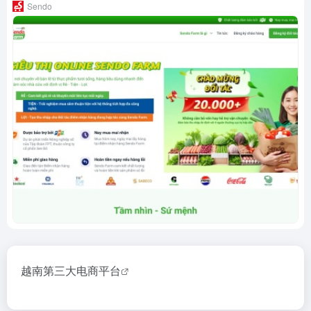
Sendo
越南第三大
电商平台