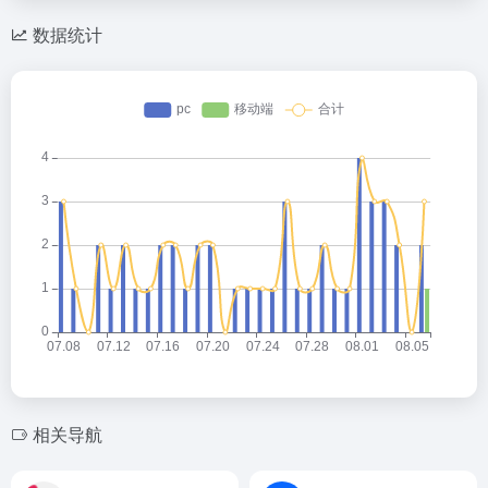
数据统计
相关导航