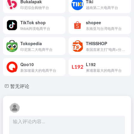
Bukalapak
Tiki
印尼综合购物平台
越南第二大电商平台
TikTok shop
shopee
tiktok跨境电商平台
东南亚与台湾电商平台
Tokopedia
THISSHOP
印尼第二大电商平台
泰国首家主打“电商+分期+快递仓储+智能快递柜"B2C电商平台，也是泰国增长最快的电商平台之一。
Qoo10
L192
新加坡最大的电商平台
柬埔寨最大的电商平台
暂无评论