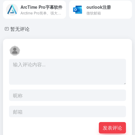
ArcTime Pro字幕软件
outlook注册
Arctime Pro简单、强大、高效的跨平台字幕制作软件官网。提供精准的音频波形图，可以快速准确的创建和编辑时间轴。AI语音识别、AI自动打轴可大大降低工作量，机器翻译可以快速进行语言转换。AI语音合成可快速为视频添加配音，开启新一代视频创作方式。支持导出多种字幕格式、导出到全系列剪辑软件、高质量视频压制。
微软邮箱
暂无评论
发表评论