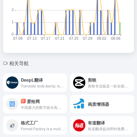
相关导航
DeepL翻译
剪映
Translate texts &amp; full document files instantly. Accurate translations for individuals and Teams. Millions translate with DeepL every day.
剪映专业版是一款全能易用的桌面端剪辑软件，让创作更简单。剪映官网为您提供剪映专业版免费下载服务，专业版包括Windows端与Mac端，快来体验吧！
爱给网
荐
画质增强器
中国最大的数字娱乐免费素材下载网站,免费提供免费的音效配乐|3D模型|视频|游戏素材资源下载。
格式工厂
有道翻译
Format Factory is a multifunctional media processing tools.Provides functions below:All video file type to MP4/3GP/MPG/AVI/WMV/FLV/SWF. All image file type to JPG/BMP/PNG/TIF/ICO/GIF/TGA
有道翻译提供即时免费的中文、英语、日语、韩语、法语、德语、俄语、西班牙语、葡萄牙语、越南语、印尼语、意大利语、荷兰语、泰语全文翻译、网页翻译、文档翻译、PDF翻译、DOC翻译、PPT翻译、人工翻译、同传等服务。