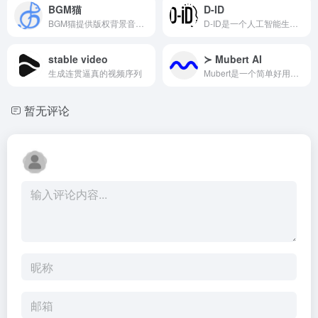
BGM猫
D-ID
BGM猫提供版权背景音乐一站式服务,正版商业授权,AI智能生成曲库,免费无限,快捷授权,一键下载.
D-ID是一个人工智能生成的视频创建平台
stable video
≻ Mubert AI
生成连贯逼真的视频序列
Mubert是一个简单好用的人工智能生成音乐的在线网站，可以帮助创作者将A1生成的音乐应用于视频内容,播客和应用程序等。用户只需在Mubert Render网页上可以输入任何文本描述内容，如风格、流
暂无评论