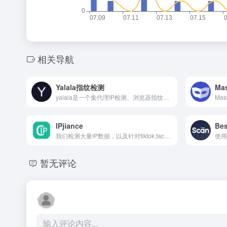
相关导航
Yalala指纹检测
Ma
yalala是一个集代理IP检测、浏览器指纹在线检测、IP伪装度查询、时区、DNS、webrtc、UA、画布指纹、插件指纹、音频指纹、窗口指纹、字体指纹等检测查询工具网站
IPjiance
我们检测大量IP数据，以及针对tiktok,facebook,油管等平台实际大量测试，统计影响IP质量的有效参数。为做外贸电商，海外社交流量用户提供方便检测工具。
暂无评论