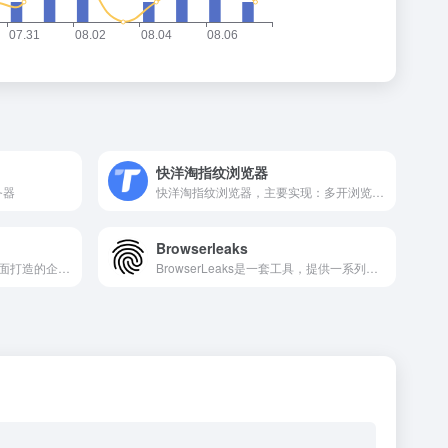
快洋淘指纹浏览器
务器
快洋淘指纹浏览器，主要实现：多开浏览器窗口、多登账号，防止窗口间产生关联、防止封号，每个窗口可以模拟独立的电脑信息，模拟不同的IP地址，使得相互间完全环境独立、隔离，避免关联封号！
Browserleaks
千帆指纹浏览器是为多平台全面打造的企业级电商防关联指纹浏览器，提供浏览器指纹环境多开的超级浏览器,千帆免费指纹浏览器下载后可享多账号防关联防封号、RPA机器人、高效团队管理协作等功能,一站式解决多账号管理的烦恼
BrowserLeaks是一套工具，提供一系列测试来评估您的网络浏览器的安全性和隐私性。这些测试专注于识别网站可能泄露您的真实IP 地址、收集您的设备信息以及执行浏览器指纹识别的方式。