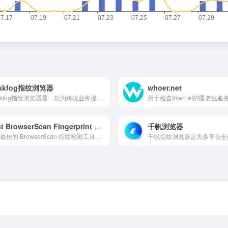
skfog指纹浏览器
whoer.net
Maskfog指纹浏览器是一款为跨境业务提供多账号营销管理专用防关联指纹浏览器,自带纯净设备,环境免费,一站式解决店铺及海外营销多账号管理难题
用于检查Internet的匿名性服
Best BrowserScan Fingerprint Detection Tool
千帆浏览器
使用最佳的 BrowserScan 指纹检测工具，增强您的在线隐私安全。我们先进的技术可防止您的隐私泄露。支持 DNS 泄漏测试、实时双重身份验证(2FA)、IP 检查、浏览器检查、端口扫描、速度测试、用户代理解析、代理服务器检测、WebRTC 泄漏测试等。