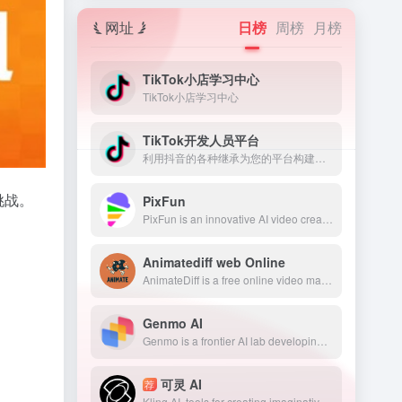
网址
日榜
周榜
月榜
TikTok小店学习中心
TikTok小店学习中心
TikTok开发人员平台
利用抖音的各种继承为您的平台构建解决方案
挑战。
PixFun
PixFun is an innovative AI video creation platform that unlocks the full potential of video creation with our powerful generative AI.
Animatediff web Online
AnimateDiff is a free online video maker that brings motion to AI-generated visuals. Create animations from text prompts or animate existing images with natural movements learned from real videos. This plug-and-play framework adds video capabilities to diffusion models like Stable Diffusion without retraining. Explore the future of AI content creation with AnimateDiff&#x27;s text-to-video and image-to-video generation tools.
Genmo AI
Genmo is a frontier AI lab developing the best open video generation models. Create any video, possible or impossible, using Mochi 1.
可灵 AI
荐
Kling AI, tools for creating imaginative images and videos, based on state-of-art generative AI methods.