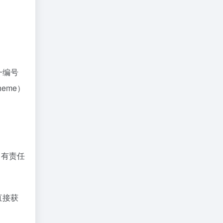
一编号
heme）
，有责任
直接获